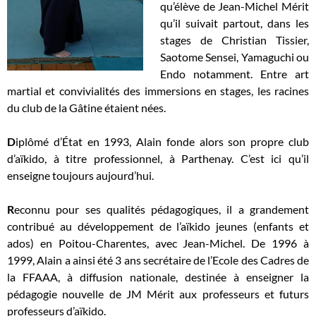
qu’élève de Jean-Michel Mérit
qu’il suivait partout,
dans les
stages de Christian Tissier,
Saotome Sensei,
Yamaguchi ou
Endo
notamment. Entre art
martial et convivialités
des immersions en stages
, les racines
du club de la Gâtine
étaient nées.
D
iplômé d’État
en 1993
,
A
lain
fonde
alors
son propre club
d’aïkido
, à titre professionnel, à Parthenay. C’est ici qu’il
enseigne toujours aujourd’hui.
R
econnu pour ses qualités pédagogiques, il a
grandement
contribué au développement de l’aïkido jeunes (enfants et
ados) en Poitou-Charentes, avec Jean-Michel. De 1996 à
1999, Alain a ainsi été 3 ans secrétaire de l’
E
cole des Cadres
de
la FFAAA
, à diffusion nationale, destinée à enseigner la
pédagogie nouvelle de JM Mérit aux professeurs
et
futurs
professeurs d’aïkido.