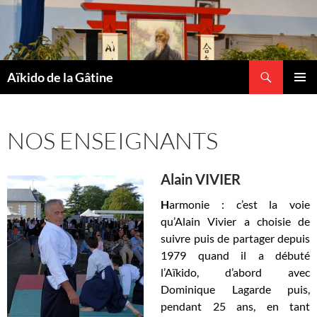
Recherche
Aïkido de la Gâtine
ALLER
MENU
AU
PRINCI
CONTENU
NOS ENSEIGNANTS
Alain VIVIER
H
armonie : c’est la voie
qu’
Alain Vivier
a choisie de
suivre puis de partager depuis
1979 quand il a débuté
l’Aïkido,
d’abord avec
Dominique Lagarde puis,
pendant 25 ans, en tant