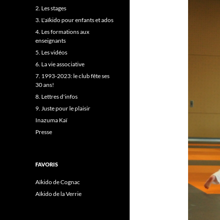
2. Les stages
3. L'aïkido pour enfants et ados
4. Les formations aux
enseignants
5. Les vidéos
6. La vie associative
7. 1993-2023: le club fête ses
30 ans!
8. Lettres d'infos
9. Juste pour le plaisir
Inazuma Kaï
Presse
FAVORIS
Aïkido de Cognac
Aïkido de la Verrie