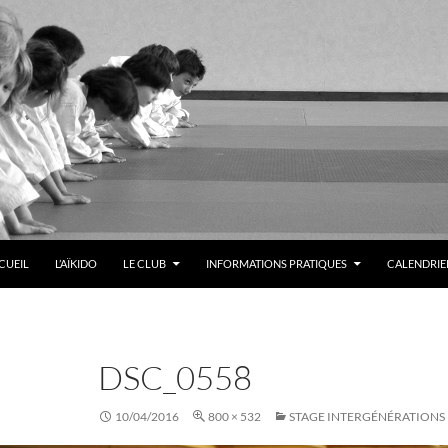
LER AU CONTENU
CUEIL
L’AÏKIDO
LE CLUB
INFORMATIONS PRATIQUES
CALENDRIER
DSC_0558
10/04/2016
800 × 532
STAGE INTERGÉNÉRATIONS 