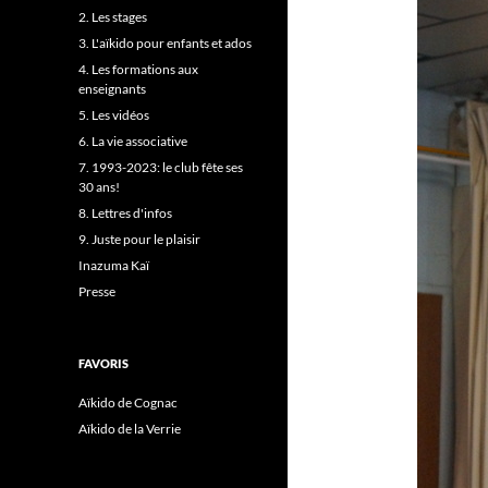
2. Les stages
3. L'aïkido pour enfants et ados
4. Les formations aux
enseignants
5. Les vidéos
6. La vie associative
7. 1993-2023: le club fête ses
30 ans!
8. Lettres d'infos
9. Juste pour le plaisir
Inazuma Kaï
Presse
FAVORIS
Aïkido de Cognac
Aïkido de la Verrie