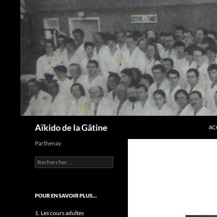
AL
Recherche
Aïkido de la Gâtine
AC
Parthenay
Rechercher :
POUR EN SAVOIR PLUS…
1. Les cours adultes