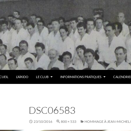
LER AU CONTENU
CUEIL
L’AÏKIDO
LE CLUB
INFORMATIONS PRATIQUES
CALENDRIER
DSC06583
23/10/2016
800 × 533
HOMMAGE À JEAN-MICHEL 