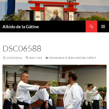
Recherche
Aïkido de la Gâtine
ALLER
MENU
AU
PRINCI
CONTENU
DSC06588
23/10/2016
800 × 533
HOMMAGE À JEAN-MICHEL MÉRIT