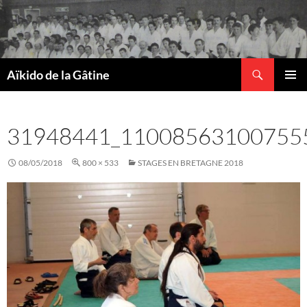
Recherche
Aïkido de la Gâtine
ALLER
MENU
AU
PRINCI
CONTENU
31948441_11008563100755
08/05/2018
800 × 533
STAGES EN BRETAGNE 2018