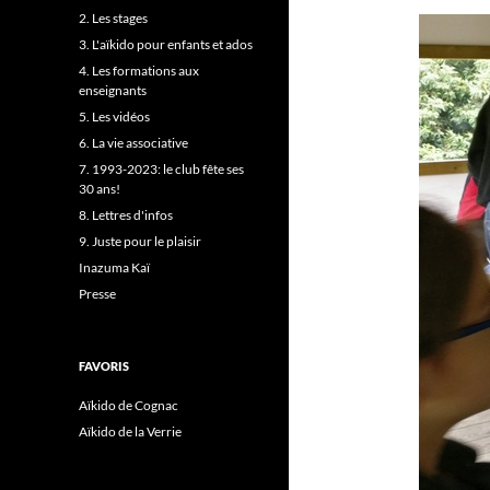
2. Les stages
3. L'aïkido pour enfants et ados
4. Les formations aux
enseignants
5. Les vidéos
6. La vie associative
7. 1993-2023: le club fête ses
30 ans!
8. Lettres d'infos
9. Juste pour le plaisir
Inazuma Kaï
Presse
FAVORIS
Aïkido de Cognac
Aïkido de la Verrie