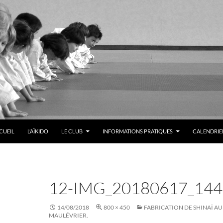
LER AU CONTENU
CUEIL
L’AÏKIDO
LE CLUB
INFORMATIONS PRATIQUES
CALENDRIER
12-IMG_20180617_14
14/08/2018
800 × 450
FABRICATION DE SHINAÏ AU
MAULÉVRIER.