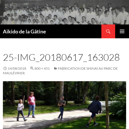
Recherche
Aïkido de la Gâtine
ALLER
MENU
AU
PRINCI
CONTENU
25-IMG_20180617_163028
14/08/2018
800 × 451
FABRICATION DE SHINAÏ AU PARC DE
MAULÉVRIER.