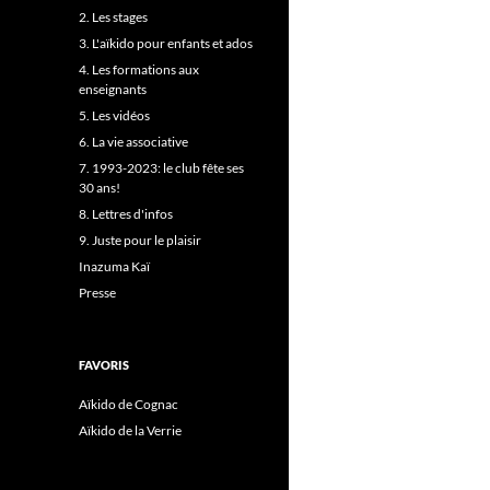
2. Les stages
3. L'aïkido pour enfants et ados
4. Les formations aux
enseignants
5. Les vidéos
6. La vie associative
7. 1993-2023: le club fête ses
30 ans!
8. Lettres d'infos
9. Juste pour le plaisir
Inazuma Kaï
Presse
FAVORIS
Aïkido de Cognac
Aïkido de la Verrie