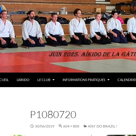
LER AU CONTENU
CUEIL
L’AÏKIDO
LE CLUB
INFORMATIONS PRATIQUES
CALENDRIER
P1080720
30/06/2019
604 × 800
AÏKI’ DO BRAZIL !