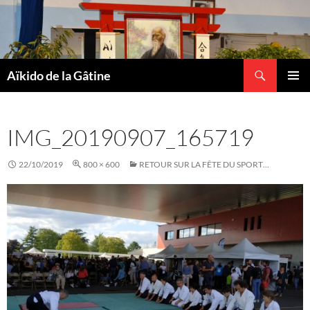
Recherche
Aïkido de la Gâtine
ALLER
MENU
AU
PRINCI
CONTENU
IMG_20190907_165719
22/10/2019
800 × 600
RETOUR SUR LA FÊTE DU SPORT…