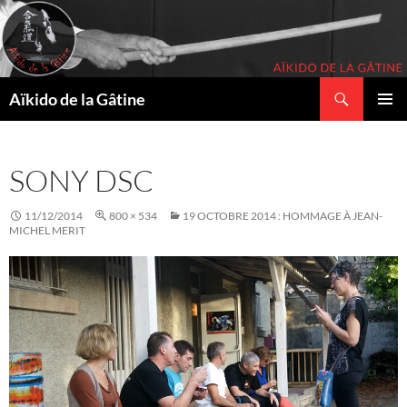
Recherche
Aïkido de la Gâtine
ALLER
MENU
AU
PRINCI
CONTENU
SONY DSC
11/12/2014
800 × 534
19 OCTOBRE 2014 : HOMMAGE À JEAN-
MICHEL MERIT