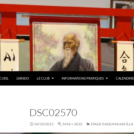
LER AU CONTENU
CUEIL
L’AÏKIDO
LE CLUB
INFORMATIONS PRATIQUES
CALENDRIER
DSC02570
04/10/2015
5456 × 3632
STAGE INAZUMA KAÏ À LA