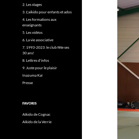
2. Les stages
3. L'aïkido pour enfants et ados
4. Les formations aux
enseignants
5. Les vidéos
6. La vie associative
7. 1993-2023: le club fête ses
30 ans!
8. Lettres d'infos
9. Juste pour le plaisir
Inazuma Kaï
Presse
FAVORIS
Aïkido de Cognac
Aïkido de la Verrie