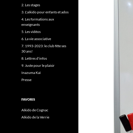
2. Les stages
3. L'aïkido pour enfants et ados
4. Les formations aux
enseignants
5. Les vidéos
6. La vie associative
7. 1993-2023: le club fête ses
30 ans!
8. Lettres d'infos
9. Juste pour le plaisir
Inazuma Kaï
Presse
FAVORIS
Aïkido de Cognac
Aïkido de la Verrie