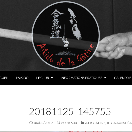
LER AU CONTENU
CUEIL
L’AÏKIDO
LE CLUB
INFORMATIONS PRATIQUES
CALENDRIER
20181125_145755
06/02/2019
800 × 600
A LA GÂTINE, IL Y A AUSSI L