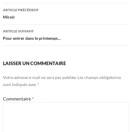
Navigation
ARTICLE PRÉCÉDENT
des
Miroir
articles
ARTICLE SUIVANT
Pour entrer dans le printemps…
LAISSER UN COMMENTAIRE
Votre adresse e-mail ne sera pas publiée.
Les champs obligatoires
sont indiqués avec
*
Commentaire
*