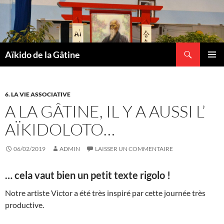
Recherche
Aïkido de la Gâtine
ALLER
MENU
AU
PRINCI
CONTENU
6. LA VIE ASSOCIATIVE
A LA GÂTINE, IL Y A AUSSI L’
AÏKIDOLOTO…
06/02/2019
ADMIN
LAISSER UN COMMENTAIRE
… cela vaut bien un petit texte rigolo !
Notre artiste Victor a été très inspiré par cette journée très
productive.