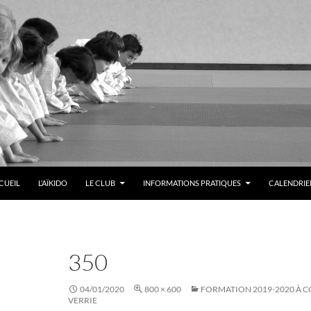
LER AU CONTENU
CUEIL
L’AÏKIDO
LE CLUB
INFORMATIONS PRATIQUES
CALENDRIER
350
04/01/2020
800 × 600
FORMATION 2019-2020 À C
VERRIE