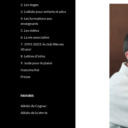
2. Les stages
3. L'aïkido pour enfants et ados
4. Les formations aux
enseignants
5. Les vidéos
6. La vie associative
7. 1993-2023: le club fête ses
30 ans!
8. Lettres d'infos
9. Juste pour le plaisir
Inazuma Kaï
Presse
FAVORIS
Aïkido de Cognac
Aïkido de la Verrie