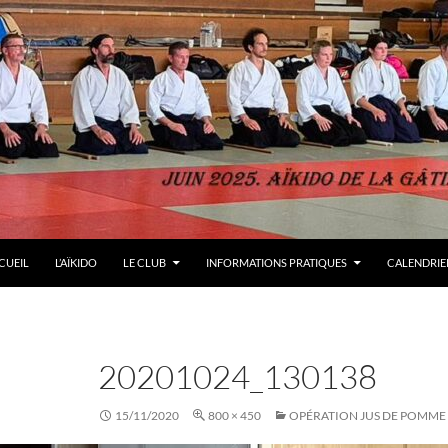
LER AU CONTENU
CUEIL
L’AÏKIDO
LE CLUB
INFORMATIONS PRATIQUES
CALENDRIER
20201024_130138
15/11/2020
800 × 450
OPÉRATION JUS DE POMME