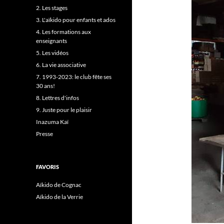
2. Les stages
3. L'aïkido pour enfants et ados
4. Les formations aux
enseignants
5. Les vidéos
6. La vie associative
7. 1993-2023: le club fête ses
30 ans!
8. Lettres d'infos
9. Juste pour le plaisir
Inazuma Kaï
Presse
FAVORIS
Aïkido de Cognac
Aïkido de la Verrie