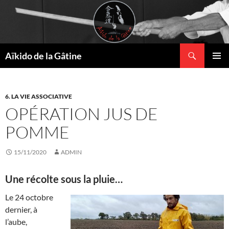
Recherche
Aïkido de la Gâtine
ALLER
MENU
AU
PRINCI
CONTENU
6. LA VIE ASSOCIATIVE
OPÉRATION JUS DE
POMME
15/11/2020
ADMIN
Une récolte sous la pluie…
Le 24 octobre
dernier, à
l’aube,