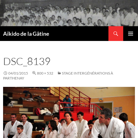
Recherche
Aïkido de la Gâtine
ALLER
MENU
AU
PRINCI
CONTENU
DSC_8139
04/01/2015
800 × 532
STAGE INTERGÉNÉRATIONS À
PARTHENAY