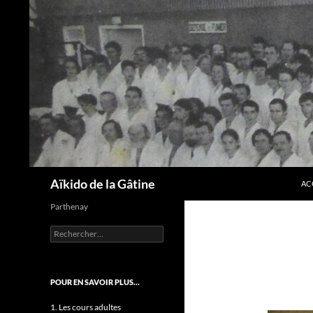
AL
Recherche
Aïkido de la Gâtine
AC
Parthenay
Rechercher :
POUR EN SAVOIR PLUS…
1. Les cours adultes