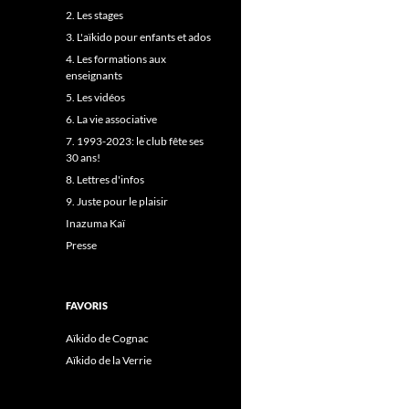
2. Les stages
3. L'aïkido pour enfants et ados
4. Les formations aux
enseignants
5. Les vidéos
6. La vie associative
7. 1993-2023: le club fête ses
30 ans!
8. Lettres d'infos
9. Juste pour le plaisir
Inazuma Kaï
Presse
FAVORIS
Aïkido de Cognac
Aïkido de la Verrie