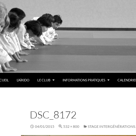
LER AU CONTENU
CUEIL
L’AÏKIDO
LE CLUB
INFORMATIONS PRATIQUES
CALENDRIER
DSC_8172
04/01/2015
532 × 800
STAGE INTERGÉNÉRATIONS