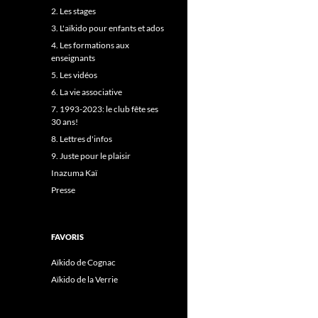
2. Les stages
3. L'aïkido pour enfants et ados
4. Les formations aux
enseignants
5. Les vidéos
6. La vie associative
7. 1993-2023: le club fête ses
30 ans!
8. Lettres d'infos
9. Juste pour le plaisir
Inazuma Kaï
Presse
FAVORIS
Aïkido de Cognac
Aïkido de la Verrie