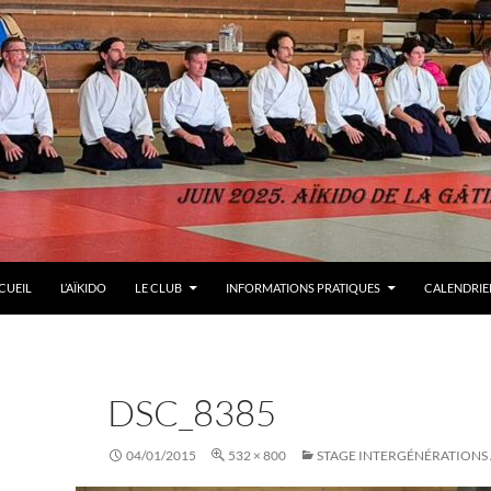
LER AU CONTENU
CUEIL
L’AÏKIDO
LE CLUB
INFORMATIONS PRATIQUES
CALENDRIER
DSC_8385
04/01/2015
532 × 800
STAGE INTERGÉNÉRATIONS