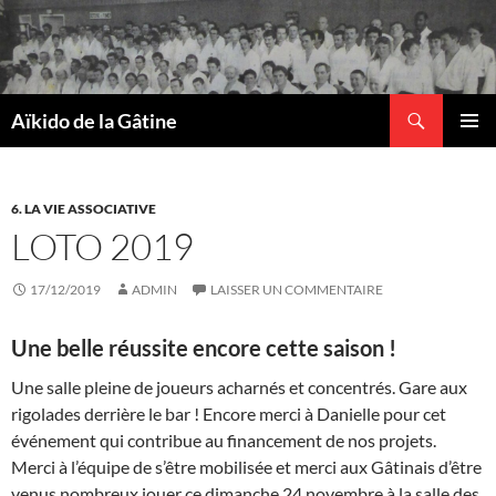
Recherche
Aïkido de la Gâtine
ALLER
MENU
AU
PRINCI
CONTENU
6. LA VIE ASSOCIATIVE
LOTO 2019
17/12/2019
ADMIN
LAISSER UN COMMENTAIRE
Une belle réussite encore cette saison !
Une salle pleine de joueurs acharnés et concentrés. Gare aux
rigolades derrière le bar ! Encore merci à Danielle pour cet
événement qui contribue au financement de nos projets.
Merci à l’équipe de s’être mobilisée et merci aux Gâtinais d’être
venus nombreux jouer ce dimanche 24 novembre à la salle des