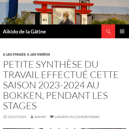
Recherche
Aïkido de la Gâtine
ALLER
MENU
AU
PRINCI
CONTENU
2. LES STAGES
,
5. LES VIDÉOS
PETITE SYNTHÈSE DU
TRAVAIL EFFECTUÉ CETTE
SAISON 2023-2024 AU
BOKKEN, PENDANT LES
STAGES
02/07/2024
ADMIN
LAISSER UN COMMENTAIRE