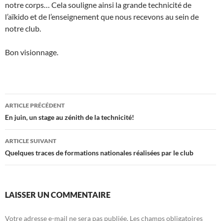
notre corps… Cela souligne ainsi la grande technicité de
l’aïkido et de l’enseignement que nous recevons au sein de
notre club.
Bon visionnage.
Navigation
ARTICLE PRÉCÉDENT
des
En juin, un stage au zénith de la technicité!
articles
ARTICLE SUIVANT
Quelques traces de formations nationales réalisées par le club
LAISSER UN COMMENTAIRE
Votre adresse e-mail ne sera pas publiée.
Les champs obligatoires