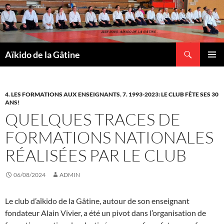
Recherche
Aïkido de la Gâtine
ALLER
MENU
AU
PRINCI
CONTENU
4. LES FORMATIONS AUX ENSEIGNANTS
,
7. 1993-2023: LE CLUB FÊTE SES 30
ANS!
QUELQUES TRACES DE
FORMATIONS NATIONALES
RÉALISÉES PAR LE CLUB
06/08/2024
ADMIN
Le club d’aïkido de la Gâtine, autour de son enseignant
fondateur Alain Vivier, a été un pivot dans l’organisation de