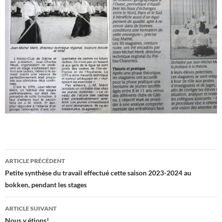
Navigation
ARTICLE PRÉCÉDENT
des
Petite synthèse du travail effectué cette saison 2023-2024 au
bokken, pendant les stages
articles
ARTICLE SUIVANT
Nous y étions!