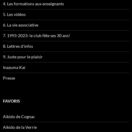
4. Les formations aux enseignants
5. Les vidéos
6. La vie associative
7. 1993-2023: le club fête ses 30 ans!
8. Lettres d'infos
9. Juste pour le plaisir
Inazuma Kaï
Presse
FAVORIS
Aïkido de Cognac
Aïkido de la Verrie