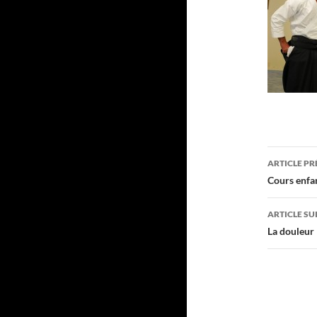
Navig
ARTICLE P
des
Cours enfa
articl
ARTICLE SU
La douleur