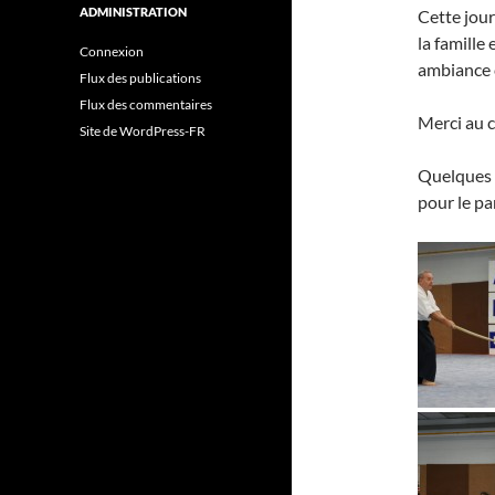
ADMINISTRATION
Cette jour
la famille
Connexion
ambiance c
Flux des publications
Flux des commentaires
Merci au c
Site de WordPress-FR
Quelques 
pour le pa