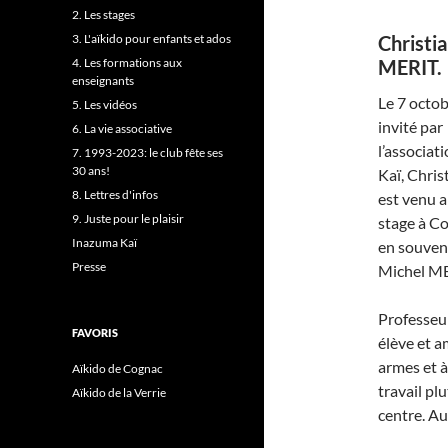
2. Les stages
3. L'aïkido pour enfants et ados
Christi
4. Les formations aux
MERIT.
enseignants
Le 7 octob
5. Les vidéos
invité par
6. La vie associative
l’associat
7. 1993-2023: le club fête ses
30 ans!
Kaï, Chris
8. Lettres d'infos
est venu 
9. Juste pour le plaisir
stage à C
Inazuma Kaï
en souven
Presse
Michel ME
Professeur
FAVORIS
élève et a
armes et à
Aïkido de Cognac
travail pl
Aïkido de la Verrie
centre. Au