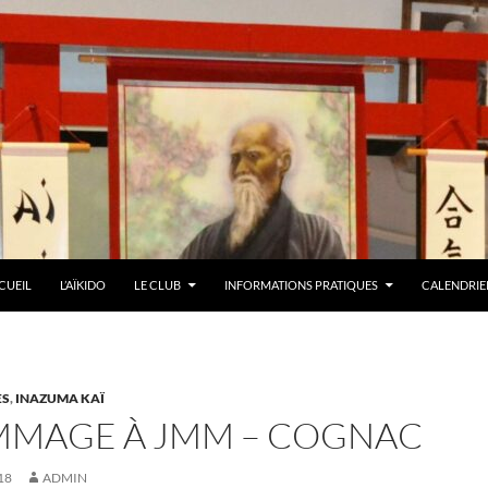
LER AU CONTENU
CUEIL
L’AÏKIDO
LE CLUB
INFORMATIONS PRATIQUES
CALENDRIER
ES
,
INAZUMA KAÏ
MAGE À JMM – COGNAC
18
ADMIN