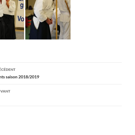
ation
RÉCÉDENT
nts saison 2018/2019
es
IVANT