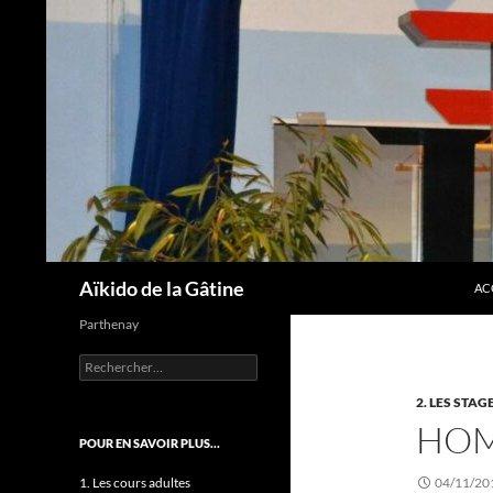
AL
Recherche
Aïkido de la Gâtine
AC
Parthenay
Rechercher :
2. LES STAG
HOM
POUR EN SAVOIR PLUS…
1. Les cours adultes
04/11/20